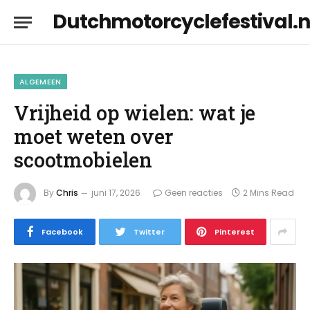
Dutchmotorcyclefestival.n
ALGEMEEN
Vrijheid op wielen: wat je
moet weten over
scootmobielen
By
Chris
juni 17, 2026
Geen reacties
2 Mins Read
Facebook
Twitter
Pinterest