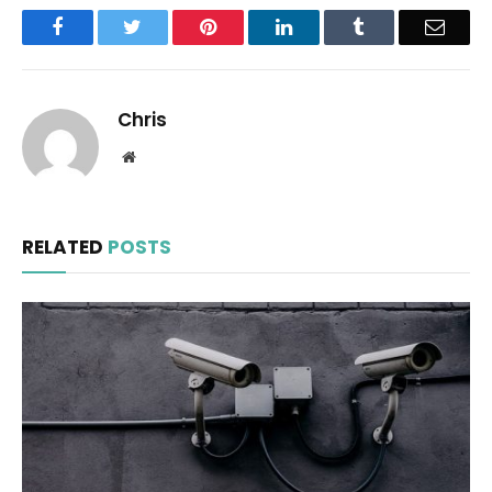
Facebook
Twitter
Pinterest
LinkedIn
Tumblr
Email
Chris
Website
RELATED
POSTS